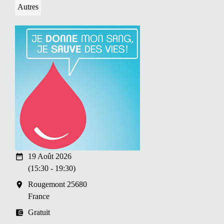
Autres
date_range
19 Août 2026
(15:30 - 19:30)
room
Rougemont 25680
France
account_balance_wallet
Gratuit