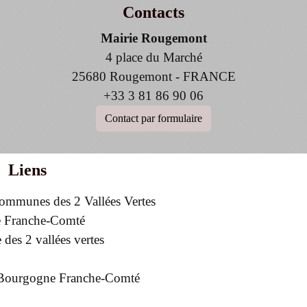
Contacts
Mairie Rougemont
4 place du Marché
25680 Rougemont - FRANCE
+33 3 81 86 90 06
Contact par formulaire
Liens
mmunes des 2 Vallées Vertes
 Franche-Comté
des 2 vallées vertes
e Bourgogne Franche-Comté